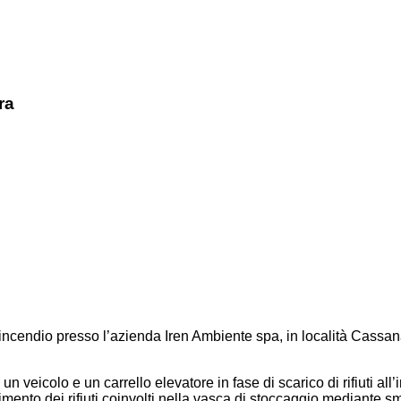
ra
cendio presso l’azienda Iren Ambiente spa, in località Cassana a 
un veicolo e un carrello elevatore in fase di scarico di rifiuti al
imento dei rifiuti coinvolti nella vasca di stoccaggio mediante 