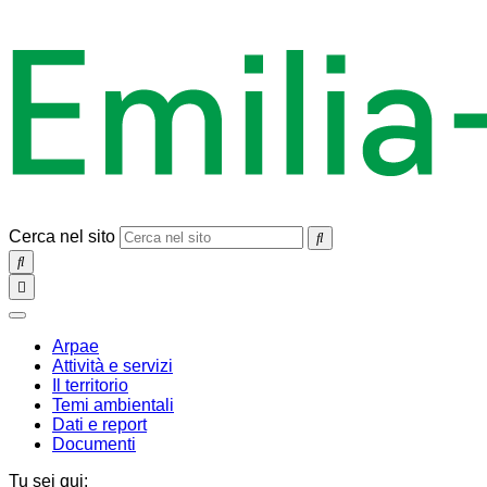
Cerca nel sito
SEARCH
Toggle
navigation
chiudi
Arpae
Attività e servizi
Il territorio
Temi ambientali
Dati e report
Documenti
Tu sei qui: