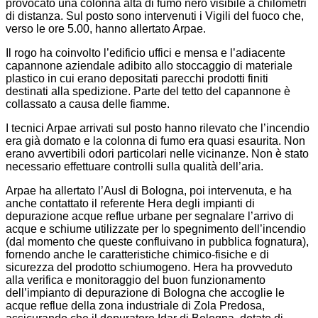
provocato una colonna alta di fumo nero visibile a chilometri
di distanza. Sul posto sono intervenuti i Vigili del fuoco che,
verso le ore 5.00, hanno allertato Arpae.
Il rogo ha coinvolto l’edificio uffici e mensa e l’adiacente
capannone aziendale adibito allo stoccaggio di materiale
plastico in cui erano depositati parecchi prodotti finiti
destinati alla spedizione. Parte del tetto del capannone è
collassato a causa delle fiamme.
I tecnici Arpae arrivati sul posto hanno rilevato che l’incendio
era già domato e la colonna di fumo era quasi esaurita. Non
erano avvertibili odori particolari nelle vicinanze. Non è stato
necessario effettuare controlli sulla qualità dell’aria.
Arpae ha allertato l’Ausl di Bologna, poi intervenuta, e ha
anche contattato il referente Hera degli impianti di
depurazione acque reflue urbane per segnalare l’arrivo di
acque e schiume utilizzate per lo spegnimento dell’incendio
(dal momento che queste confluivano in pubblica fognatura),
fornendo anche le caratteristiche chimico-fisiche e di
sicurezza del prodotto schiumogeno. Hera ha provveduto
alla verifica e monitoraggio del buon funzionamento
dell’impianto di depurazione di Bologna che accoglie le
acque reflue della zona industriale di Zola Predosa,