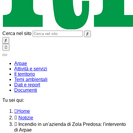
Cerca nel sito
SEARCH
Toggle
navigation
chiudi
Arpae
Attività e servizi
Il territorio
Temi ambientali
Dati e report
Documenti
Tu sei qui:
Home
Notizie
Incendio in un'azienda di Zola Predosa: l'intervento
di Arpae