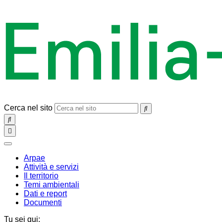
Cerca nel sito
SEARCH
Toggle
navigation
chiudi
Arpae
Attività e servizi
Il territorio
Temi ambientali
Dati e report
Documenti
Tu sei qui: