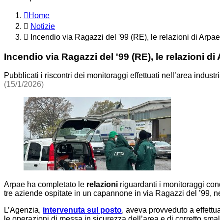
Home
Notizie
Incendio via Ragazzi del '99 (RE), le relazioni di Arpae
Incendio via Ragazzi del '99 (RE), le relazioni di
Pubblicati i riscontri dei monitoraggi effettuati nell’area indust
(15/1/2026)
Arpae ha completato le
relazioni
riguardanti i monitoraggi condo
tre aziende ospitate in un capannone in via Ragazzi del ’99, n
L’Agenzia,
intervenuta sul posto
, aveva provveduto a effettu
le operazioni di messa in sicurezza dell’area e di corretto smalt