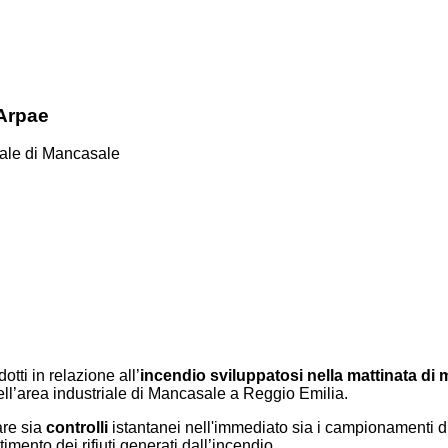
 Arpae
riale di Mancasale
tti in relazione all’
incendio sviluppatosi nella mattinata di
ell’area industriale di Mancasale a Reggio Emilia.
are sia
controlli
istantanei nell'immediato sia i campionamenti di
imento dei rifiuti generati dall’incendio.