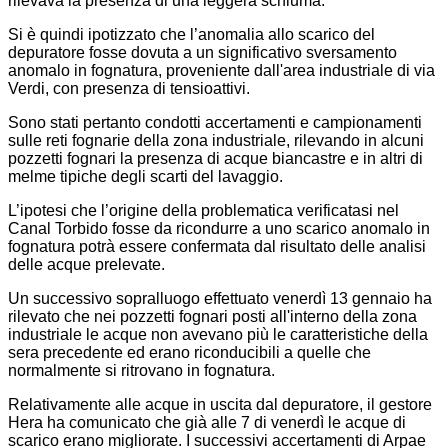
rilevava la presenza di una leggera schiuma.
Si è quindi ipotizzato che l’anomalia allo scarico del
depuratore fosse dovuta a un significativo sversamento
anomalo in fognatura, proveniente dall'area industriale di via
Verdi, con presenza di tensioattivi.
Sono stati pertanto condotti accertamenti e campionamenti
sulle reti fognarie della zona industriale, rilevando in alcuni
pozzetti fognari la presenza di acque biancastre e in altri di
melme tipiche degli scarti del lavaggio.
L’ipotesi che l’origine della problematica verificatasi nel
Canal Torbido fosse da ricondurre a uno scarico anomalo in
fognatura potrà essere confermata dal risultato delle analisi
delle acque prelevate.
Un successivo sopralluogo effettuato venerdì 13 gennaio ha
rilevato che nei pozzetti fognari posti all'interno della zona
industriale le acque non avevano più le caratteristiche della
sera precedente ed erano riconducibili a quelle che
normalmente si ritrovano in fognatura.
Relativamente alle acque in uscita dal depuratore, il gestore
Hera ha comunicato che già alle 7 di venerdì le acque di
scarico erano migliorate. I successivi accertamenti di Arpae