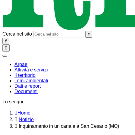
Cerca nel sito
SEARCH
Toggle
navigation
chiudi
Arpae
Attività e servizi
Il territorio
Temi ambientali
Dati e report
Documenti
Tu sei qui:
Home
Notizie
Inquinamento in un canale a San Cesario (MO)