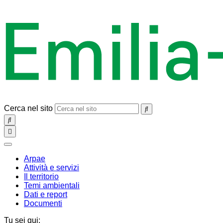
Cerca nel sito
SEARCH
Toggle
navigation
chiudi
Arpae
Attività e servizi
Il territorio
Temi ambientali
Dati e report
Documenti
Tu sei qui: