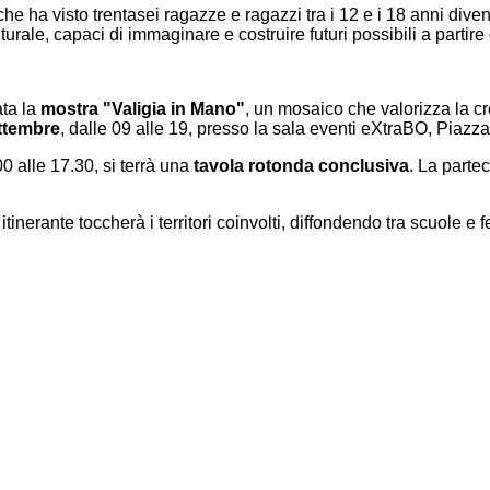
he ha visto trentasei ragazze e ragazzi tra i 12 e i 18 anni divent
ale, capaci di immaginare e costruire futuri possibili a partire da
ata la
mostra "Valigia in Mano"
, un mosaico che valorizza la cr
ettembre
, dalle 09 alle 19, presso la sala eventi eXtraBO, Piazz
0 alle 17.30, si terrà una
tavola rotonda conclusiva
. La parte
tinerante toccherà i territori coinvolti, diffondendo tra scuole e 