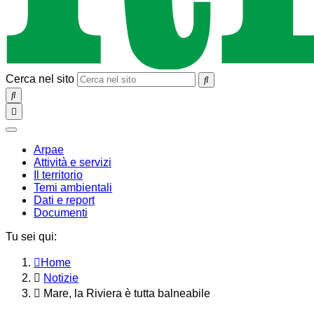
Cerca nel sito
SEARCH
Toggle
navigation
chiudi
Arpae
Attività e servizi
Il territorio
Temi ambientali
Dati e report
Documenti
Tu sei qui:
Home
Notizie
Mare, la Riviera è tutta balneabile