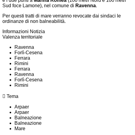
e i due punti a
Marina Romea
(100 metri Nord e 100 metri
Sud foce Lamone), nel comune di
Ravenna
.
Per questi tratti di mare verranno revocate dai sindaci le
ordinanze di non balneabilità.
Informazioni Notizia
Valenza territoriale
Ravenna
Forlì-Cesena
Ferrara
Rimini
Ferrara
Ravenna
Forlì-Cesena
Rimini
Tema
Arpaer
Arpaer
Balneazione
Balneazione
Mare