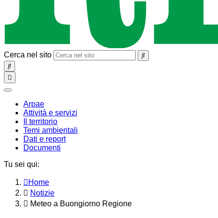
Cerca nel sito
SEARCH
Toggle
navigation
chiudi
Arpae
Attività e servizi
Il territorio
Temi ambientali
Dati e report
Documenti
Tu sei qui:
Home
Notizie
Meteo a Buongiorno Regione