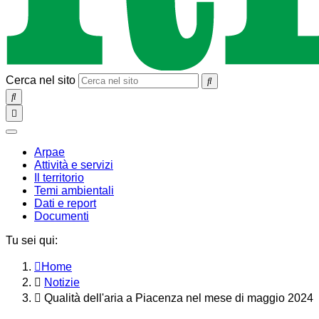
Cerca nel sito
SEARCH
Toggle
navigation
chiudi
Arpae
Attività e servizi
Il territorio
Temi ambientali
Dati e report
Documenti
Tu sei qui:
Home
Notizie
Qualità dell'aria a Piacenza nel mese di maggio 2024