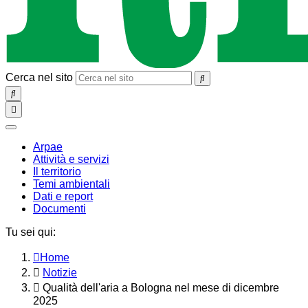
Cerca nel sito
SEARCH
Toggle
navigation
chiudi
Arpae
Attività e servizi
Il territorio
Temi ambientali
Dati e report
Documenti
Tu sei qui:
Home
Notizie
Qualità dell'aria a Bologna nel mese di dicembre
2025