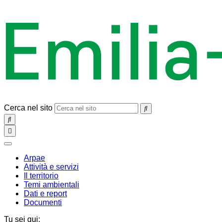
Cerca nel sito
SEARCH
Toggle
navigation
chiudi
Arpae
Attività e servizi
Il territorio
Temi ambientali
Dati e report
Documenti
Tu sei qui: