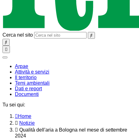
Cerca nel sito
SEARCH
Toggle
navigation
chiudi
Arpae
Attività e servizi
Il territorio
Temi ambientali
Dati e report
Documenti
Tu sei qui:
Home
Notizie
Qualità dell'aria a Bologna nel mese di settembre
2024