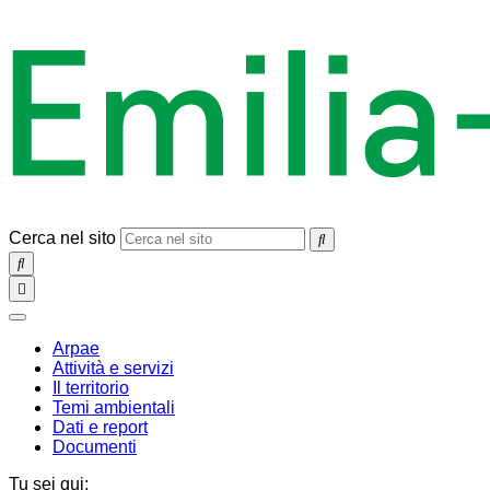
Cerca nel sito
SEARCH
Toggle
navigation
chiudi
Arpae
Attività e servizi
Il territorio
Temi ambientali
Dati e report
Documenti
Tu sei qui: