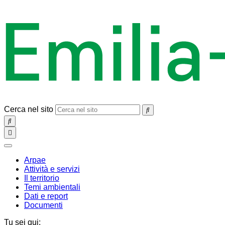
Cerca nel sito
SEARCH
Toggle
navigation
chiudi
Arpae
Attività e servizi
Il territorio
Temi ambientali
Dati e report
Documenti
Tu sei qui: