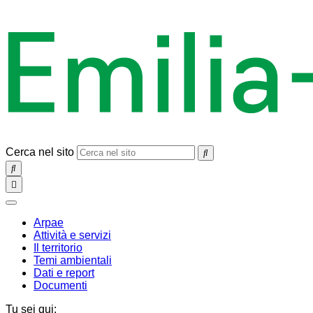
Cerca nel sito
SEARCH
Toggle
navigation
chiudi
Arpae
Attività e servizi
Il territorio
Temi ambientali
Dati e report
Documenti
Tu sei qui: