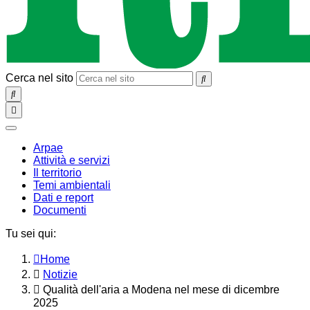
Cerca nel sito
SEARCH
Toggle
navigation
chiudi
Arpae
Attività e servizi
Il territorio
Temi ambientali
Dati e report
Documenti
Tu sei qui:
Home
Notizie
Qualità dell'aria a Modena nel mese di dicembre
2025