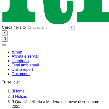
Cerca nel sito
SEARCH
Toggle
navigation
chiudi
Arpae
Attività e servizi
Il territorio
Temi ambientali
Dati e report
Documenti
Tu sei qui:
Home
Notizie
Qualità dell'aria a Modena nel mese di settembre
2025