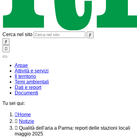
Cerca nel sito
SEARCH
Toggle
navigation
chiudi
Arpae
Attività e servizi
Il territorio
Temi ambientali
Dati e report
Documenti
Tu sei qui:
Home
Notizie
Qualità dell'aria a Parma: report delle stazioni locali
maggio 2025