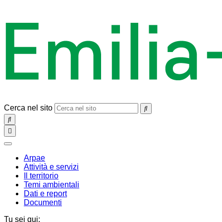
Cerca nel sito
SEARCH
Toggle
navigation
chiudi
Arpae
Attività e servizi
Il territorio
Temi ambientali
Dati e report
Documenti
Tu sei qui: