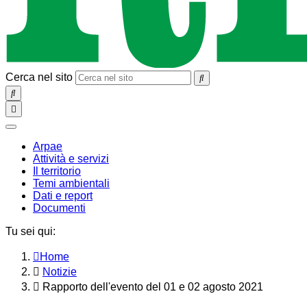
Cerca nel sito
SEARCH
Toggle
navigation
chiudi
Arpae
Attività e servizi
Il territorio
Temi ambientali
Dati e report
Documenti
Tu sei qui:
Home
Notizie
Rapporto dell'evento del 01 e 02 agosto 2021