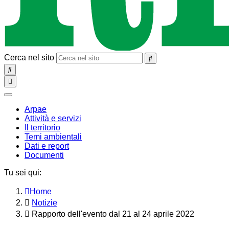
Cerca nel sito
SEARCH
Toggle
navigation
chiudi
Arpae
Attività e servizi
Il territorio
Temi ambientali
Dati e report
Documenti
Tu sei qui:
Home
Notizie
Rapporto dell'evento dal 21 al 24 aprile 2022