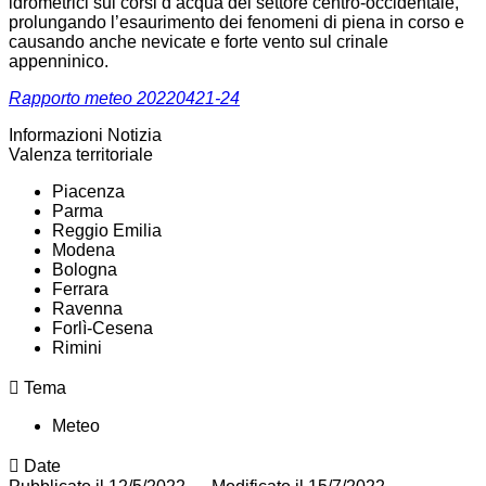
idrometrici sui corsi d’acqua del settore centro-occidentale,
prolungando l’esaurimento dei fenomeni di piena in corso e
causando anche nevicate e forte vento sul crinale
appenninico.
Rapporto meteo 20220421-24
Informazioni Notizia
Valenza territoriale
Piacenza
Parma
Reggio Emilia
Modena
Bologna
Ferrara
Ravenna
Forlì-Cesena
Rimini
Tema
Meteo
Date