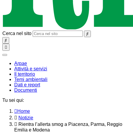
Cerca nel sito
SEARCH
Toggle
navigation
chiudi
Arpae
Attività e servizi
Il territorio
Temi ambientali
Dati e report
Documenti
Tu sei qui:
Home
Notizie
Rientra l’allerta smog a Piacenza, Parma, Reggio
Emilia e Modena