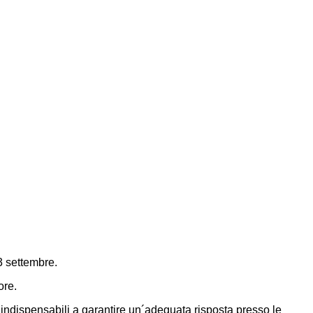
13 settembre.
ore.
e indispensabili a garantire un´adeguata risposta presso le