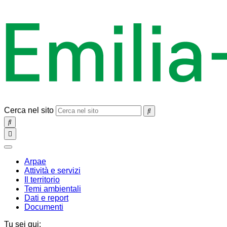
Cerca nel sito
SEARCH
Toggle
navigation
chiudi
Arpae
Attività e servizi
Il territorio
Temi ambientali
Dati e report
Documenti
Tu sei qui: