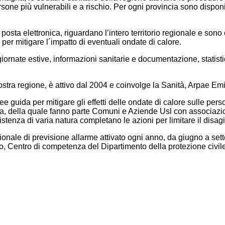
persone più vulnerabili e a rischio. Per ogni provincia sono dispon
 posta elettronica, riguardano l’intero territorio regionale e sono 
per mitigare l´impatto di eventuali ondate di calore.
giornate estive, informazioni sanitarie e documentazione, statistic
 nostra regione, è attivo dal 2004 e coinvolge la Sanità, Arpae E
uida per mitigare gli effetti delle ondate di calore sulle person
 della quale fanno parte Comuni e Aziende Usl con associazioni
istenza di varia natura completano le azioni per limitare il disagi
ionale di previsione allarme attivato ogni anno, da giugno a sett
o, Centro di competenza del Dipartimento della protezione civil