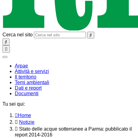
Cerca nel sito
SEARCH
Toggle
navigation
chiudi
Arpae
Attività e servizi
Il territorio
Temi ambientali
Dati e report
Documenti
Tu sei qui:
Home
Notizie
Stato delle acque sotterranee a Parma: pubblicato il
report 2014-2016