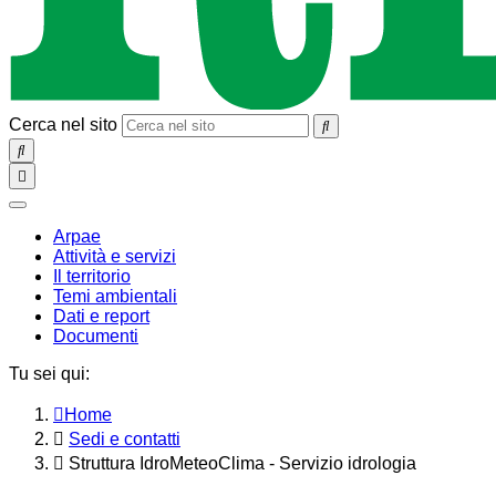
Cerca nel sito
SEARCH
Toggle
navigation
chiudi
Arpae
Attività e servizi
Il territorio
Temi ambientali
Dati e report
Documenti
Tu sei qui:
Home
Sedi e contatti
Struttura IdroMeteoClima - Servizio idrologia