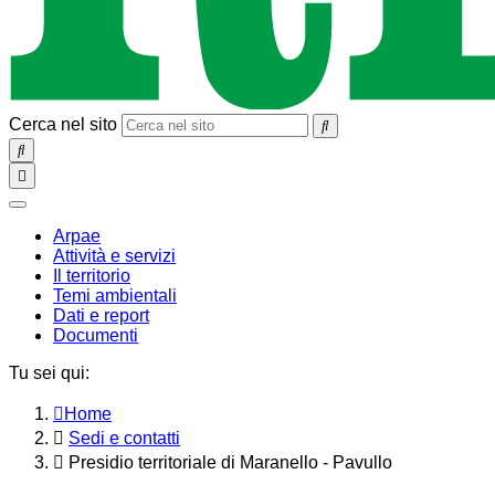
Cerca nel sito
SEARCH
Toggle
navigation
chiudi
Arpae
Attività e servizi
Il territorio
Temi ambientali
Dati e report
Documenti
Tu sei qui:
Home
Sedi e contatti
Presidio territoriale di Maranello - Pavullo