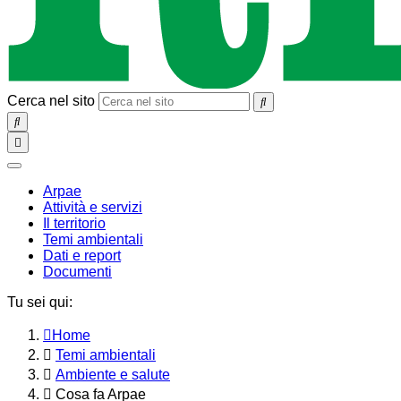
Cerca nel sito
SEARCH
Toggle
navigation
chiudi
Arpae
Attività e servizi
Il territorio
Temi ambientali
Dati e report
Documenti
Tu sei qui:
Home
Temi ambientali
Ambiente e salute
Cosa fa Arpae