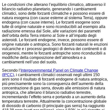
Le condizioni che alterano l’equilibrio climatico, attraverso il
bilancio radiativo planetario, generando i cambiamenti
climatici, sono dette forzanti climatiche e possono essere di
natura esogena (con cause esterne al sistema Terra), oppure
endogena (con cause interne). Le forzanti esogene sono
tutte di origine naturale e sono riconducibili ad esempio alla
radiazione emessa dal Sole, alle variazioni dei parametri
dell’orbita della Terra intorno al Sole e all’impatto degli
asteroidi. Le forzanti endogene, invece, possono essere di
origine naturale o antropica. Sono forzanti naturali le eruzioni
vulcaniche e i processi geologici di deriva dei continenti o di
orogenesi, mentre le forzanti antropiche sono riconducibili a
modifiche della composizione dell’atmosfera e a
cambiamenti nell’uso del suolo.
Secondo l’
Intergovernmental Panel on Climate Change
(
IPCC
)
, i cambiamenti climatici osservati negli ultimi 150
anni sono il risultato di forzanti endogene di natura antropica,
più precisamente sono la conseguenza dell’aumento della
concentrazione di gas serra, dovuto alle emissioni di natura
antropica, che alterano il bilancio radiativo terrestre,
incrementando l’effetto serra e portando a un aumento della
temperatura terrestre. Attualmente la concentrazione globale
di diossido di carbonio (il principale gas serra) ha raggiunto