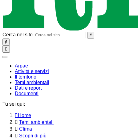
Cerca nel sito
SEARCH
Toggle
navigation
chiudi
Arpae
Attività e servizi
Il territorio
Temi ambientali
Dati e report
Documenti
Tu sei qui:
Home
Temi ambientali
Clima
Scopri di più