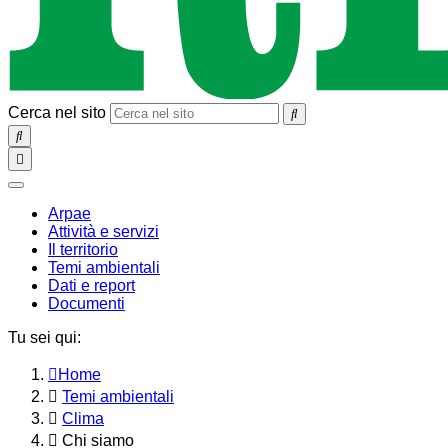
Cerca nel sito
SEARCH
Toggle
navigation
chiudi
Arpae
Attività e servizi
Il territorio
Temi ambientali
Dati e report
Documenti
Tu sei qui:
Home
Temi ambientali
Clima
Chi siamo