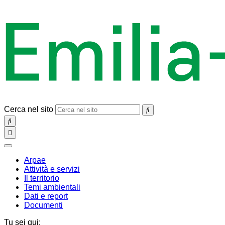
Cerca nel sito
SEARCH
Toggle
navigation
chiudi
Arpae
Attività e servizi
Il territorio
Temi ambientali
Dati e report
Documenti
Tu sei qui: