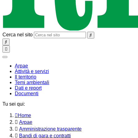
Cerca nel sito
SEARCH
Toggle
navigation
chiudi
Arpae
Attività e servizi
Il territorio
Temi ambientali
Dati e report
Documenti
Tu sei qui:
Home
Arpae
Amministrazione trasparente
Bandi di gara e contratti