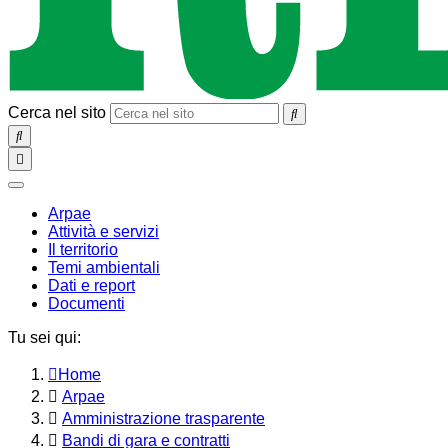
Cerca nel sito
SEARCH
Toggle
navigation
chiudi
Arpae
Attività e servizi
Il territorio
Temi ambientali
Dati e report
Documenti
Tu sei qui:
Home
Arpae
Amministrazione trasparente
Bandi di gara e contratti