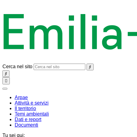
Cerca nel sito
SEARCH
Toggle
navigation
chiudi
Arpae
Attività e servizi
Il territorio
Temi ambientali
Dati e report
Documenti
Tu sei qui: