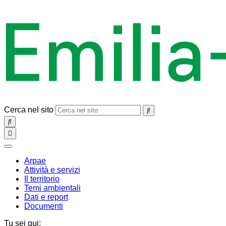
Cerca nel sito
SEARCH
Toggle
navigation
chiudi
Arpae
Attività e servizi
Il territorio
Temi ambientali
Dati e report
Documenti
Tu sei qui: