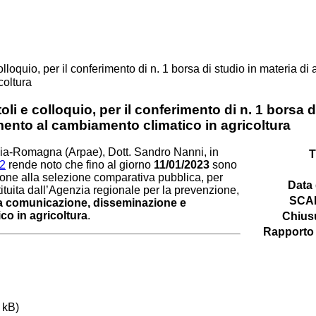
lloquio, per il conferimento di n. 1 borsa di studio in materia d
coltura
li e colloquio, per il conferimento di n. 1 borsa d
mento al cambiamento climatico in agricoltura
lia-Romagna (Arpae), Dott. Sandro Nanni, in
T
22
rende noto
che fino al giorno
11/01/2023
sono
ione alla selezione comparativa pubblica, per
Data 
tituita dall’Agenzia regionale per la prevenzione,
SCA
a comunicazione, disseminazione e
co in agricoltura
.
Chius
Rapporto 
 kB)