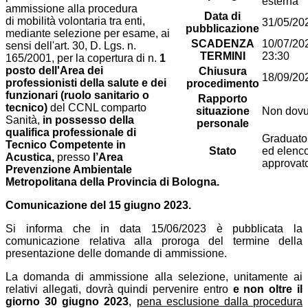
esterna
ammissione alla procedura
Data di
di
mobilità volontaria tra enti,
31/05/20
pubblicazione
mediante selezione per esame, ai
SCADENZA
10/07/20
sensi dell'art. 30, D. Lgs. n.
TERMINI
23:30
165/2001, per la copertura di n.
1
posto
dell'Area dei
Chiusura
18/09/20
professionisti della salute e dei
procedimento
funzionari (ruolo sanitario o
Rapporto
tecnico)
del CCNL comparto
situazione
Non dovu
Sanità,
in possesso della
personale
qualifica professionale di
Graduato
Tecnico Competente in
Stato
ed elenc
Acustica,
presso
l’Area
approvat
Prevenzione Ambientale
Metropolitana della Provincia di Bologna.
Comunicazione del 15 giugno 2023.
Si informa che in data 15/06/2023 è pubblicata la
comunicazione relativa alla proroga del termine della
presentazione delle domande di ammissione.
La domanda di ammissione alla selezione, unitamente ai
relativi allegati, dovrà quindi pervenire entro
e non oltre il
giorno 30 giugno 2023
,
pena esclusione dalla procedura