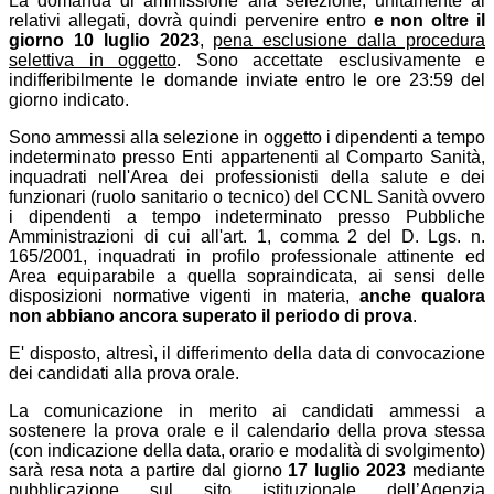
La domanda di ammissione alla selezione, unitamente ai
relativi allegati, dovrà quindi pervenire entro
e non oltre il
giorno 10 luglio 2023
,
pena esclusione dalla procedura
selettiva in oggetto
. Sono accettate esclusivamente e
indifferibilmente le domande inviate entro le ore 23:59 del
giorno indicato.
Sono ammessi alla selezione in oggetto i dipendenti a tempo
indeterminato presso Enti appartenenti al Comparto Sanità,
inquadrati nell'Area dei professionisti della salute e dei
funzionari (ruolo sanitario o tecnico) del CCNL Sanità ovvero
i dipendenti a tempo indeterminato presso Pubbliche
Amministrazioni di cui all'art. 1, comma 2 del D. Lgs. n.
165/2001, inquadrati in profilo professionale attinente ed
Area equiparabile a quella sopraindicata, ai sensi delle
disposizioni normative vigenti in materia,
anche qualora
non abbiano ancora superato il periodo di prova
.
E' disposto, altresì, il differimento della data di convocazione
dei candidati alla prova orale.
La comunicazione in merito ai candidati ammessi a
sostenere la prova orale e il calendario della prova stessa
(con indicazione della data, orario e modalità di svolgimento)
sarà resa nota a partire dal giorno
1
7
luglio 2023
mediante
pubblicazione sul sito istituzionale dell’Agenzia