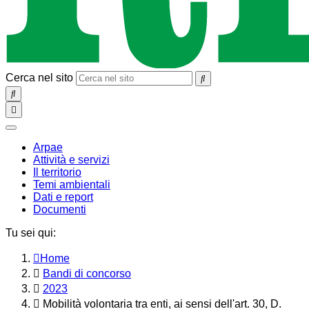
Cerca nel sito
SEARCH
Toggle
navigation
chiudi
Arpae
Attività e servizi
Il territorio
Temi ambientali
Dati e report
Documenti
Tu sei qui:
Home
Bandi di concorso
2023
Mobilità volontaria tra enti, ai sensi dell'art. 30, D.