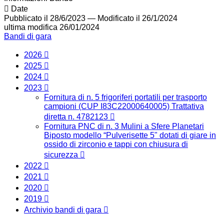
Date
Pubblicato il 28/6/2023
—
Modificato il 26/1/2024
ultima modifica
26/01/2024
Bandi di gara
2026
2025
2024
2023
Fornitura di n. 5 frigoriferi portatili per trasporto
campioni (CUP I83C22000640005) Trattativa
diretta n. 4782123
Fornitura PNC di n. 3 Mulini a Sfere Planetari
Biposto modello “Pulverisette 5" dotati di giare in
ossido di zirconio e tappi con chiusura di
sicurezza
2022
2021
2020
2019
Archivio bandi di gara