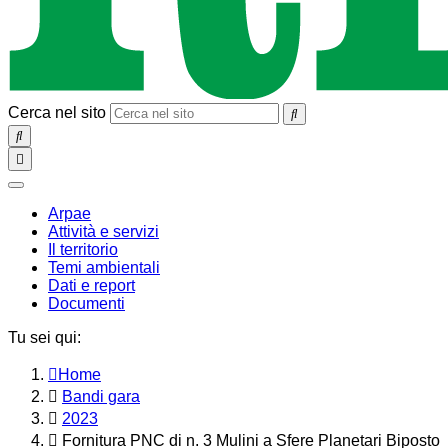
Cerca nel sito
SEARCH
Toggle
navigation
chiudi
Arpae
Attività e servizi
Il territorio
Temi ambientali
Dati e report
Documenti
Tu sei qui:
Home
Bandi gara
2023
Fornitura PNC di n. 3 Mulini a Sfere Planetari Biposto