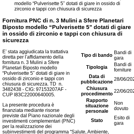
modello “Pulverisette 5" dotati di giare in ossido di
zirconio e tappi con chiusura di sicurezza
Fornitura PNC di n. 3 Mulini a Sfere Planetari
Biposto modello “Pulverisette 5" dotati di giare
in ossido di zirconio e tappi con chiusura di
sicurezza
E' stata aggiudicata la trattativa
Bandi di
Tipo di bando
diretta per l'affidamento della
gara
fornitura n. 3 Mulini a Sfere
Bandi di
Tipologia
Planetari Biposto modello
forniture
“Pulverisette 5" dotati di giare in
Data di
ossido di zirconio e tappi con
28/06/20
pubblicazione
chiusura di sicurezza. TD n.
Chiusura
3482438 - CIG: 97153207AF -
22/06/20
procedimento
CUP I83C22000640005.
Rapporto
Non
La presente procedura è
situazione
dovuto
finanziata mediante risorse
personale
previste dal Piano nazionale degli
Esito di
Stato
investimenti complementari (PNC)
gara
per la realizzazione dei
subinvestimenti del programma “Salute, Ambiente,