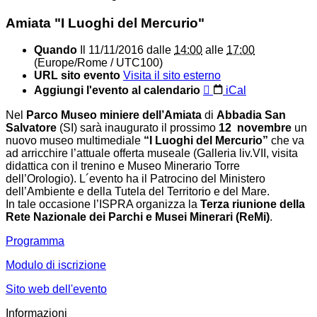
Amiata "I Luoghi del Mercurio"
Quando
Il
11/11/2016
dalle
14:00
alle
17:00
(Europe/Rome / UTC100)
URL sito evento
Visita il sito esterno
Aggiungi l'evento al calendario
iCal
Nel
Parco Museo miniere dell’Amiata
di
Abbadia San
Salvatore
(SI) sarà inaugurato il prossimo
12 novembre
un
nuovo museo multimediale
“I Luoghi del Mercurio”
che va
ad arricchire l’attuale offerta museale (Galleria liv.VII, visita
didattica con il trenino e Museo Minerario Torre
dell’Orologio). L´evento ha il Patrocino del Ministero
dell’Ambiente e della Tutela del Territorio e del Mare.
In tale occasione l’ISPRA organizza la
Terza riunione della
Rete Nazionale dei Parchi e Musei Minerari (ReMi)
.
Programma
Modulo di iscrizione
Sito web dell'evento
Informazioni