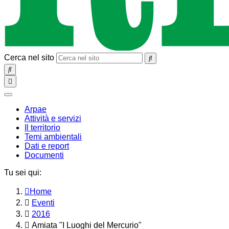
Cerca nel sito
SEARCH
Toggle
navigation
chiudi
Arpae
Attività e servizi
Il territorio
Temi ambientali
Dati e report
Documenti
Tu sei qui:
Home
Eventi
2016
Amiata "I Luoghi del Mercurio"