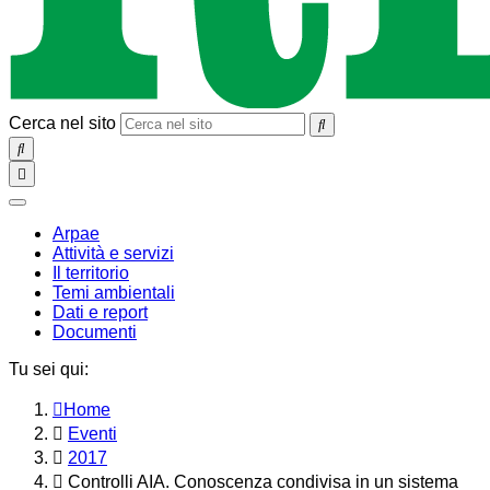
Cerca nel sito
SEARCH
Toggle
navigation
chiudi
Arpae
Attività e servizi
Il territorio
Temi ambientali
Dati e report
Documenti
Tu sei qui:
Home
Eventi
2017
Controlli AIA. Conoscenza condivisa in un sistema