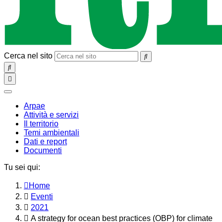
Cerca nel sito
SEARCH
Toggle
navigation
chiudi
Arpae
Attività e servizi
Il territorio
Temi ambientali
Dati e report
Documenti
Tu sei qui:
Home
Eventi
2021
A strategy for ocean best practices (OBP) for climate