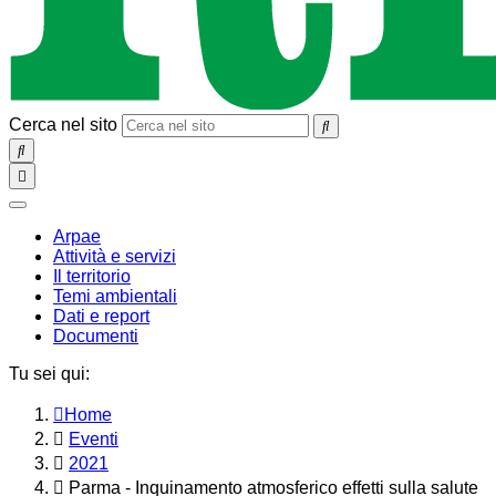
Cerca nel sito
SEARCH
Toggle
navigation
chiudi
Arpae
Attività e servizi
Il territorio
Temi ambientali
Dati e report
Documenti
Tu sei qui:
Home
Eventi
2021
Parma - Inquinamento atmosferico effetti sulla salute