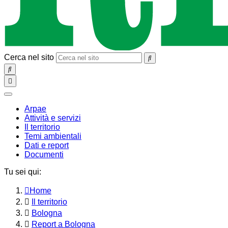
Cerca nel sito
SEARCH
Toggle
navigation
chiudi
Arpae
Attività e servizi
Il territorio
Temi ambientali
Dati e report
Documenti
Tu sei qui:
Home
Il territorio
Bologna
Report a Bologna