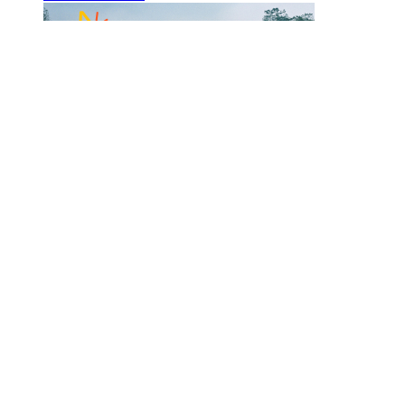
22
luglio
2026
Aggiornamento al portale prelievi
Il 22 luglio è stato effettuato un nuovo intervento sui
dati, a seguito degli eventi meteorologici registrati