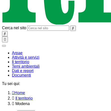
Cerca nel sito
SEARCH
Toggle
navigation
chiudi
Arpae
Attività e servizi
Il territorio
Temi ambientali
Dati e report
Documenti
Tu sei qui:
Home
Il territorio
Modena