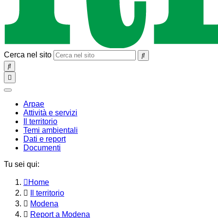
Cerca nel sito
SEARCH
Toggle
navigation
chiudi
Arpae
Attività e servizi
Il territorio
Temi ambientali
Dati e report
Documenti
Tu sei qui:
Home
Il territorio
Modena
Report a Modena