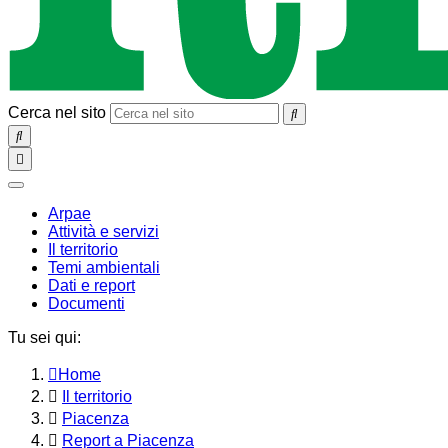
Cerca nel sito
SEARCH
Toggle
navigation
chiudi
Arpae
Attività e servizi
Il territorio
Temi ambientali
Dati e report
Documenti
Tu sei qui:
Home
Il territorio
Piacenza
Report a Piacenza