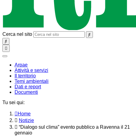
Cerca nel sito
SEARCH
Toggle
navigation
chiudi
Arpae
Attività e servizi
Il territorio
Temi ambientali
Dati e report
Documenti
Tu sei qui:
Home
Notizie
“Dialogo sul clima” evento pubblico a Ravenna il 21
gennaio