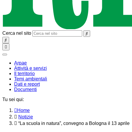
Cerca nel sito
SEARCH
Toggle
navigation
chiudi
Arpae
Attività e servizi
Il territorio
Temi ambientali
Dati e report
Documenti
Tu sei qui:
Home
Notizie
“La scuola in natura”, convegno a Bologna il 13 aprile