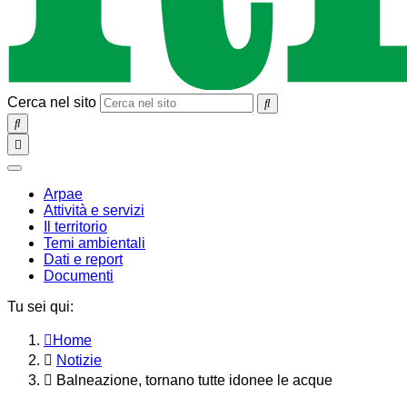
Cerca nel sito
SEARCH
Toggle
navigation
chiudi
Arpae
Attività e servizi
Il territorio
Temi ambientali
Dati e report
Documenti
Tu sei qui:
Home
Notizie
Balneazione, tornano tutte idonee le acque