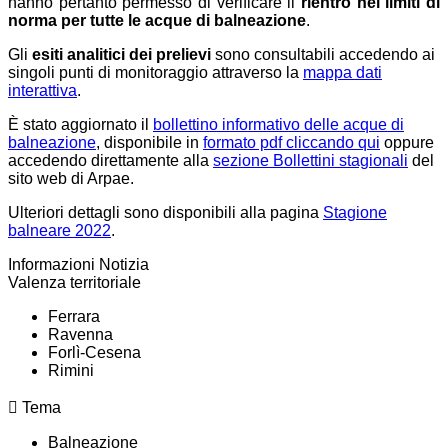
hanno pertanto permesso di verificare il
rientro nei limiti di
norma
per tutte le acque di balneazione
.
Gli
esiti analitici dei prelievi
sono consultabili accedendo ai
singoli punti di monitoraggio attraverso la
mappa dati
interattiva
.
È stato aggiornato il
bollettino informativo delle acque di
balneazione
,
disponibile in
formato pdf cliccando qui
oppure
accedendo direttamente alla
sezione Bollettini stagionali
del
sito web di Arpae.
Ulteriori dettagli sono disponibili alla pagina
Stagione
balneare 2022
.
Informazioni Notizia
Valenza territoriale
Ferrara
Ravenna
Forlì-Cesena
Rimini
Tema
Balneazione