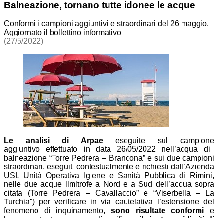
Balneazione, tornano tutte idonee le acque
Conformi i campioni aggiuntivi e straordinari del 26 maggio.
Aggiornato il bollettino informativo
(27/5/2022)
Le analisi di Arpae
eseguite
su
l
campion
e
aggiuntiv
o
effettuato
in data 26/05/2022
nell’
acqua di
balneazione
“Torre Pedrera – Brancona”
e
sui due campioni
straordinari, eseguiti contestualmente e richiesti dall’Azienda
USL Unità Operativa Igiene e Sanità Pubblica di Rimini,
nelle due acque limitrofe a Nord e a Sud
dell’acqua sopra
citata
(Torre Pedrera – Cavallaccio” e “Viserbella – La
Turchia”) per verificare in via cautelativa l’estensione del
fenomeno di inquinamento,
sono risultate conformi
e