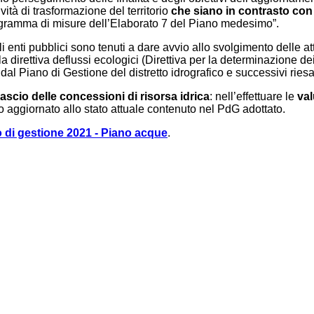
ività di trasformazione del territorio
che siano in contrasto con 
l Programma di misure dell’Elaborato 7 del Piano medesimo”.
nti pubblici sono tenuti a dare avvio allo svolgimento delle attivi
 direttiva deflussi ecologici (Direttiva per la determinazione de
dal Piano di Gestione del distretto idrografico e successivi rie
ascio delle concessioni di risorsa idrica
: nell’effettuare le
val
ivo aggiornato allo stato attuale contenuto nel PdG adottato.
 di gestione 2021 - Piano acque
.