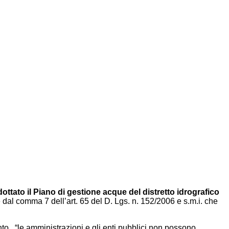
ottato il
Piano di gestione acque del distretto idrografico
dal comma 7 dell’art. 65 del D. Lgs. n. 152/2006 e s.m.i. che
ento, “le amministrazioni e gli enti pubblici non possono