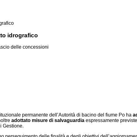
grafico
to idrografico
ascio delle concessioni
ituzionale permanente dell’Autorità di bacino del fiume Po ha
ad
noltre
adottato misure di salvaguardia
espressamente previste 
di Gestione.
eno perseguimento delle finalità e degli obiettivi dell’aggiornam