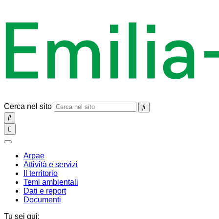
Cerca nel sito
SEARCH
Toggle
navigation
chiudi
Arpae
Attività e servizi
Il territorio
Temi ambientali
Dati e report
Documenti
Tu sei qui: