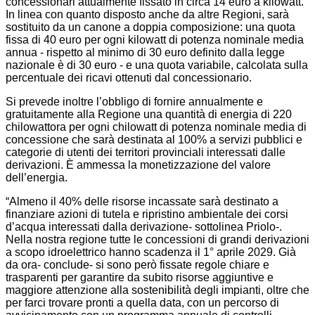
concessionari attualmente fissato in circa 14 euro a kilowatt.
In linea con quanto disposto anche da altre Regioni, sarà
sostituito da un canone a doppia composizione: una quota
fissa di 40 euro per ogni kilowatt di potenza nominale media
annua - rispetto al minimo di 30 euro definito dalla legge
nazionale è di 30 euro - e una quota variabile, calcolata sulla
percentuale dei ricavi ottenuti dal concessionario.
Si prevede inoltre l’obbligo di fornire annualmente e
gratuitamente alla Regione una quantità di energia di 220
chilowattora per ogni chilowatt di potenza nominale media di
concessione che sarà destinata al 100% a servizi pubblici e
categorie di utenti dei territori provinciali interessati dalle
derivazioni. È ammessa la monetizzazione del valore
dell’energia.
“Almeno il 40% delle risorse incassate sarà destinato a
finanziare azioni di tutela e ripristino ambientale dei corsi
d’acqua interessati dalla derivazione- sottolinea
Priolo
-.
Nella nostra regione tutte le concessioni di grandi derivazioni
a scopo idroelettrico hanno scadenza il 1° aprile 2029. Già
da ora- conclude- si sono però fissate regole chiare e
trasparenti per garantire da subito risorse aggiuntive e
maggiore attenzione alla sostenibilità degli impianti, oltre che
per farci trovare pronti a quella data, con un percorso di