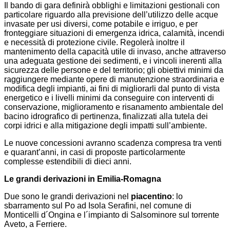
Il bando di gara definirà obblighi e limitazioni gestionali con
particolare riguardo alla previsione dell’utilizzo delle acque
invasate per usi diversi, come potabile e irriguo, e per
fronteggiare situazioni di emergenza idrica, calamità, incendi
e necessità di protezione civile. Regolerà inoltre il
mantenimento della capacità utile di invaso, anche attraverso
una adeguata gestione dei sedimenti, e i vincoli inerenti alla
sicurezza delle persone e del territorio; gli obiettivi minimi da
raggiungere mediante opere di manutenzione straordinaria e
modifica degli impianti, ai fini di migliorarli dal punto di vista
energetico e i livelli minimi da conseguire con interventi di
conservazione, miglioramento e risanamento ambientale del
bacino idrografico di pertinenza, finalizzati alla tutela dei
corpi idrici e alla mitigazione degli impatti sull’ambiente.
Le nuove concessioni avranno scadenza compresa tra venti
e quarant’anni, in casi di proposte particolarmente
complesse estendibili di dieci anni.
Le grandi derivazioni in Emilia-Romagna
Due sono le grandi derivazioni nel
piacentino
: lo
sbarramento sul Po ad Isola Serafini, nel comune di
Monticelli d´Ongina e l´impianto di Salsominore sul torrente
Aveto, a Ferriere.