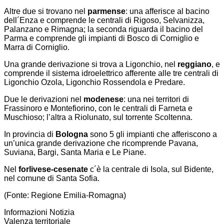
Altre due si trovano nel
parmense
: una afferisce al bacino
dell´Enza e comprende le centrali di Rigoso, Selvanizza,
Palanzano e Rimagna; la seconda riguarda il bacino del
Parma e comprende gli impianti di Bosco di Corniglio e
Marra di Corniglio.
Una grande derivazione si trova a Ligonchio, nel
reggiano
, e
comprende il sistema idroelettrico afferente alle tre centrali di
Ligonchio Ozola, Ligonchio Rossendola e Predare.
Due le derivazioni nel
modenese
: una nei territori di
Frassinoro e Montefiorino, con le centrali di Farneta e
Muschioso; l’altra a Riolunato, sul torrente Scoltenna.
In provincia di
Bologna
sono 5 gli impianti che afferiscono a
un’unica grande derivazione che ricomprende Pavana,
Suviana, Bargi, Santa Maria e Le Piane.
Nel
forlivese-cesenate
c´è la centrale di Isola, sul Bidente,
nel comune di Santa Sofia.
(Fonte: Regione Emilia-Romagna)
Informazioni Notizia
Valenza territoriale