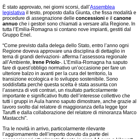
È stato approvato, nei giorni scorsi, dall’
Assemblea
legislativa
il testo, proposto dalla Giunta, che fissa modalità e
procedure di assegnazione delle
concessioni
e il
canone
annuo
che i gestori sono chiamati a versare alla Regione. In
tutta l’Emilia-Romagna si contano nove impianti, gestiti dal
Gruppo Enel.
“Come previsto dalla delega dello Stato, entro l’anno ogni
Regione doveva approvare una disciplina di dettaglio in
tema di grandi derivazioni- afferma l’assessora regionale
all’Ambiente,
Irene Priolo
-. L’Emilia-Romagna ha saputo
fare di quest’obbligo normativo un’occasione per fare un
ulteriore balzo in avanti per la cura del territorio, la
transizione ecologica e lo sviluppo sostenibile. S
ono
soddisfatta perché questa scelta è stata assunta con
l’assenza di voti contrari, un risultato particolarmente
importante e significativo frutto dell’interesse collettivo che
tutti i gruppi in Aula hanno saputo dimostrare, anche grazie al
lavoro svolto dal relatore di maggioranza della legge Igor
Taruffi e dalla collaborazione del relatore di minoranza Marco
Mastacchi”.
Tra le novità in arrivo, particolarmente rilevante
l’aggiornamento dell’importo dovuto da parte dei