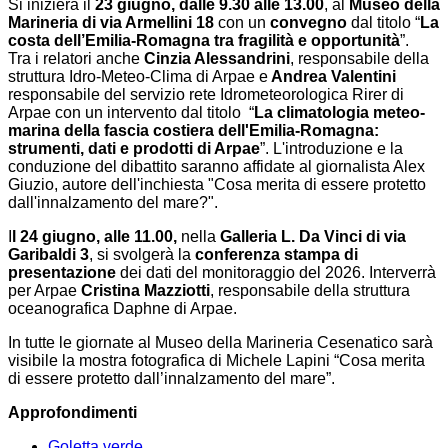
Si inizierà il
23 giugno, dalle 9.30 alle 13.00
, al
Museo della
Marineria di via Armellini 18
con un
convegno
dal titolo “
La
costa dell’Emilia-Romagna tra fragilità e opportunità
”.
Tra i relatori anche
Cinzia Alessandrini
, responsabile della
struttura Idro-Meteo-Clima di Arpae e
Andrea Valentini
responsabile del servizio rete Idrometeorologica Rirer di
Arpae con un intervento dal titolo “
La climatologia meteo-
marina della fascia costiera dell'Emilia-Romagna:
strumenti, dati e prodotti di Arpae
”. L'introduzione e la
conduzione del dibattito saranno affidate al giornalista Alex
Giuzio, autore dell'inchiesta "Cosa merita di essere protetto
dall'innalzamento del mare?".
I
l 24 giugno, alle 11.00,
nella
Galleria L. Da Vinci di via
Garibaldi 3
, si svolgerà la
conferenza stampa di
presentazione
dei dati del monitoraggio del 2026. Interverrà
per Arpae
Cristina Mazziotti
, responsabile della struttura
oceanografica Daphne di Arpae.
In tutte le giornate al Museo della Marineria Cesenatico sarà
visibile la mostra fotografica di Michele Lapini “Cosa merita
di essere protetto dall’innalzamento del mare”.
Approfondimenti
Goletta verde