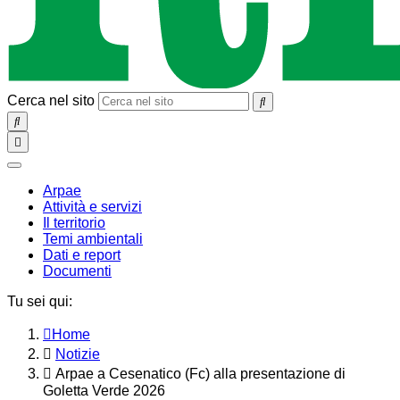
Cerca nel sito
SEARCH
Toggle
navigation
chiudi
Arpae
Attività e servizi
Il territorio
Temi ambientali
Dati e report
Documenti
Tu sei qui:
Home
Notizie
Arpae a Cesenatico (Fc) alla presentazione di
Goletta Verde 2026