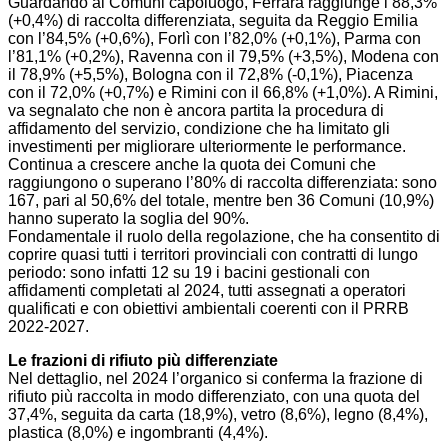
Guardando ai Comuni capoluogo, Ferrara raggiunge l’88,3%
(+0,4%) di raccolta differenziata, seguita da Reggio Emilia
con l’84,5% (+0,6%), Forlì con l’82,0% (+0,1%), Parma con
l’81,1% (+0,2%), Ravenna con il 79,5% (+3,5%), Modena con
il 78,9% (+5,5%), Bologna con il 72,8% (-0,1%), Piacenza
con il 72,0% (+0,7%) e Rimini con il 66,8% (+1,0%). A Rimini,
va segnalato che non è ancora partita la procedura di
affidamento del servizio, condizione che ha limitato gli
investimenti per migliorare ulteriormente le performance.
Continua a crescere anche la quota dei Comuni che
raggiungono o superano l’80% di raccolta differenziata: sono
167, pari al 50,6% del totale, mentre ben 36 Comuni (10,9%)
hanno superato la soglia del 90%.
Fondamentale il ruolo della regolazione, che ha consentito di
coprire quasi tutti i territori provinciali con contratti di lungo
periodo: sono infatti 12 su 19 i bacini gestionali con
affidamenti completati al 2024, tutti assegnati a operatori
qualificati e con obiettivi ambientali coerenti con il PRRB
2022-2027.
Le frazioni di rifiuto più differenziate
Nel dettaglio, nel 2024 l’organico si conferma la frazione di
rifiuto più raccolta in modo differenziato, con una quota del
37,4%, seguita da carta (18,9%), vetro (8,6%), legno (8,4%),
plastica (8,0%) e ingombranti (4,4%).