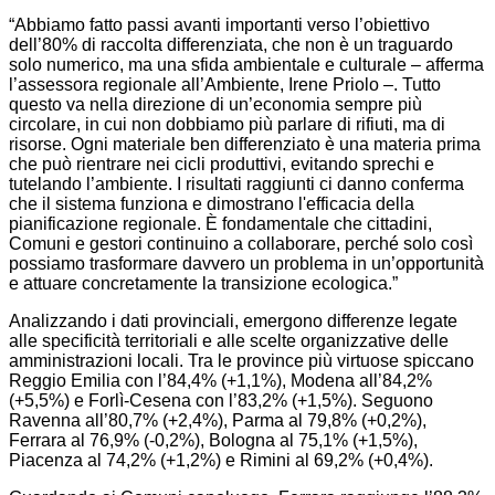
“Abbiamo fatto passi avanti importanti verso l’obiettivo
dell’80% di raccolta differenziata, che non è un traguardo
solo numerico, ma una sfida ambientale e culturale – afferma
l’assessora regionale all’Ambiente, Irene Priolo –. Tutto
questo va nella direzione di un’economia sempre più
circolare, in cui non dobbiamo più parlare di rifiuti, ma di
risorse. Ogni materiale ben differenziato è una materia prima
che può rientrare nei cicli produttivi, evitando sprechi e
tutelando l’ambiente. I risultati raggiunti ci danno conferma
che il sistema funziona e dimostrano l'efficacia della
pianificazione regionale. È fondamentale che cittadini,
Comuni e gestori continuino a collaborare, perché solo così
possiamo trasformare davvero un problema in un’opportunità
e attuare concretamente la transizione ecologica.”
Analizzando i dati provinciali, emergono differenze legate
alle specificità territoriali e alle scelte organizzative delle
amministrazioni locali. Tra le province più virtuose spiccano
Reggio Emilia con l’84,4% (+1,1%), Modena all’84,2%
(+5,5%) e Forlì-Cesena con l’83,2% (+1,5%). Seguono
Ravenna all’80,7% (+2,4%), Parma al 79,8% (+0,2%),
Ferrara al 76,9% (-0,2%), Bologna al 75,1% (+1,5%),
Piacenza al 74,2% (+1,2%) e Rimini al 69,2% (+0,4%).