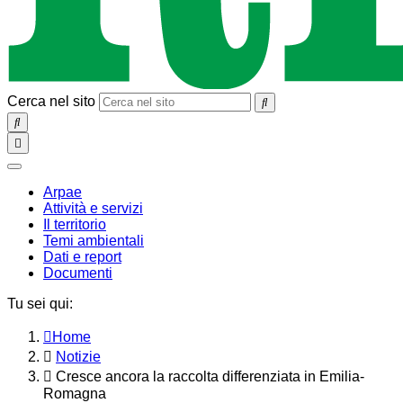
Cerca nel sito
SEARCH
Toggle
navigation
chiudi
Arpae
Attività e servizi
Il territorio
Temi ambientali
Dati e report
Documenti
Tu sei qui:
Home
Notizie
Cresce ancora la raccolta differenziata in Emilia-
Romagna